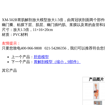
XM-502B胃肌解剖放大模型放大1.5倍，由胃冠状剖面两
幽门瓣、粘膜下层、肌层、幽门插约肌、浆膜以及胃的血管和
尺寸：放大1.5倍，11×16×20cm
材质：PVC材料
友情提示：
只要您致电400-966-9808 021-54286356，我们可以推荐符合
上一个产品：
肝癌模型
下一个产品：
胃解剖模型（缩小，9部件）
其它产品
产品图片