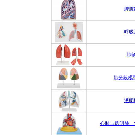
脾脏
呼吸
肺
肺分段模
透明
心肺与透明肺、