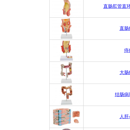
直肠肛管直
直肠
痔
大肠
结肠病
人肝