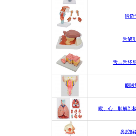
喉附
舌解
舌与舌胚
咽喉
喉、心、肺解剖
鼻腔解