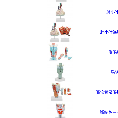
肺小
肺小叶连
咽喉
喉
喉软骨及喉
喉结构与