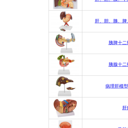
肝、胆、胰、脾
胰脾十二
胰腺十二
病理肝模型
肝