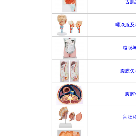
舌肌
唾液腺及
腹膜
腹膜矢
腹腔
盲肠