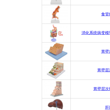
食管
消化系统病变模
胃壁
胃壁层
胃壁层次
肝