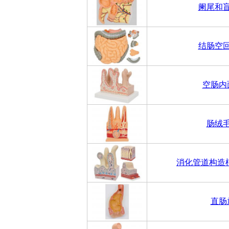
阑尾和
结肠空
空肠内
肠绒
消化管道构造
直肠